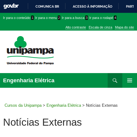
COMUNICA BR
ACESSO À INFORMAÇÃO
PARTI
IR
Ir
Ir
Ir
Ir para o conteúdo
1
Ir para o menu
2
Ir para a busca
3
Ir para o rodapé
4
PARA
para
para
para
O
Alto contraste
Escala de cinza
Mapa do site
CONTEÚDO
conteúdo
menu
menu
superior
lateral
Pesquisar
Ir
Engenharia Elétrica
para
MENU
rodapé
PRINCI
Cursos da Unipampa
>
Engenharia Elétrica
>
Notícias Externas
Notícias Externas