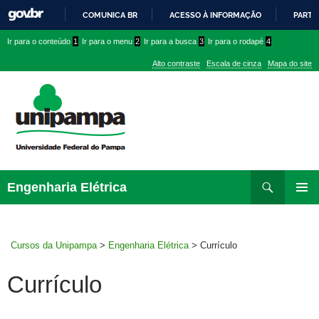
COMUNICA BR
ACESSO À INFORMAÇÃO
PARTI
IR
Ir
Ir
Ir
Ir para o conteúdo
1
Ir para o menu
2
Ir para a busca
3
Ir para o rodapé
4
PARA
para
para
para
O
Alto contraste
Escala de cinza
Mapa do site
CONTEÚDO
conteúdo
menu
menu
superior
lateral
Pesquisar
Ir
Engenharia Elétrica
para
MENU
rodapé
PRINCI
Cursos da Unipampa
>
Engenharia Elétrica
>
Currículo
Currículo