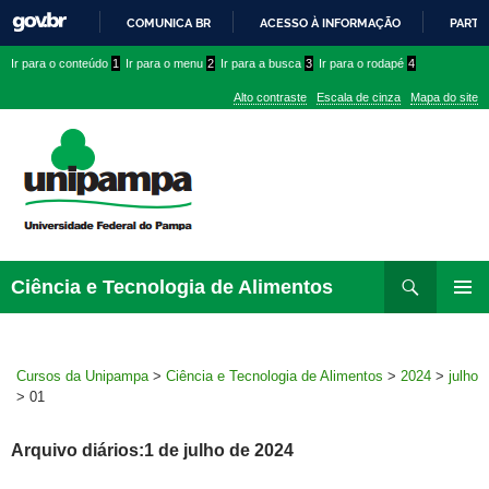
COMUNICA BR
ACESSO À INFORMAÇÃO
PARTI
IR
Ir
Ir
Ir
Ir para o conteúdo
1
Ir para o menu
2
Ir para a busca
3
Ir para o rodapé
4
PARA
para
para
para
O
Alto contraste
Escala de cinza
Mapa do site
CONTEÚDO
conteúdo
menu
menu
superior
lateral
Pesquisar
Ir
Ciência e Tecnologia de Alimentos
para
MENU
rodapé
PRINCI
Cursos da Unipampa
>
Ciência e Tecnologia de Alimentos
>
2024
>
julho
>
01
Arquivo diários:1 de julho de 2024