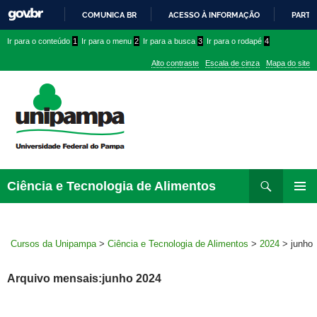
COMUNICA BR
ACESSO À INFORMAÇÃO
PARTI
IR
Ir
Ir
Ir
Ir para o conteúdo
1
Ir para o menu
2
Ir para a busca
3
Ir para o rodapé
4
PARA
para
para
para
O
Alto contraste
Escala de cinza
Mapa do site
CONTEÚDO
conteúdo
menu
menu
superior
lateral
Pesquisar
Ir
Ciência e Tecnologia de Alimentos
para
MENU
rodapé
PRINCI
Cursos da Unipampa
>
Ciência e Tecnologia de Alimentos
>
2024
>
junho
Arquivo mensais:junho 2024