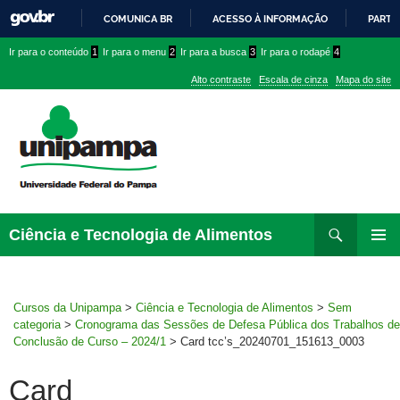
COMUNICA BR
ACESSO À INFORMAÇÃO
PARTI
IR
Ir
Ir
Ir
Ir para o conteúdo
1
Ir para o menu
2
Ir para a busca
3
Ir para o rodapé
4
PARA
para
para
para
O
Alto contraste
Escala de cinza
Mapa do site
CONTEÚDO
conteúdo
menu
menu
superior
lateral
Pesquisar
Ir
Ciência e Tecnologia de Alimentos
para
MENU
rodapé
PRINCI
Cursos da Unipampa
>
Ciência e Tecnologia de Alimentos
>
Sem
categoria
>
Cronograma das Sessões de Defesa Pública dos Trabalhos de
Conclusão de Curso – 2024/1
>
Card tcc’s_20240701_151613_0003
Card