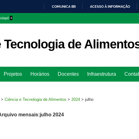
COMUNICA BR
ACESSO À INFORMAÇÃO
IR
 rodapé
4
PARA
O
CONTEÚDO
e Tecnologia de Alimento
Ir
Projetos
Horários
Docentes
Infraestrutura
Conta
para
rodapé
>
Ciência e Tecnologia de Alimentos
>
2024
>
julho
Arquivo mensais:julho 2024