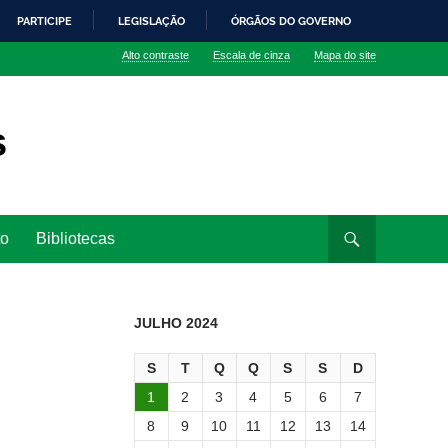
PARTICIPE
LEGISLAÇÃO
ÓRGÃOS DO GOVERNO
Alto contraste
Escala de cinza
Mapa do site
s
to
Bibliotecas
JULHO 2024
S
T
Q
Q
S
S
D
1
2
3
4
5
6
7
8
9
10
11
12
13
14