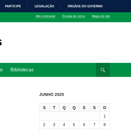
PARTICIPE
LEGISLAÇÃO
ÓRGÃOS DO GOVERNO
Alto contraste
Escala de cinza
Mapa do site
s
to
Bibliotecas
JUNHO 2025
S
T
Q
Q
S
S
D
1
2
3
4
5
6
7
8