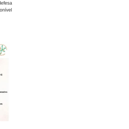
efesa
onível