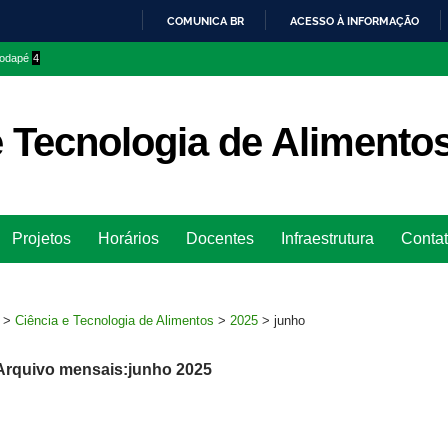
COMUNICA BR
ACESSO À INFORMAÇÃO
IR
 rodapé
4
PARA
O
CONTEÚDO
e Tecnologia de Alimento
Ir
Projetos
Horários
Docentes
Infraestrutura
Conta
para
rodapé
>
Ciência e Tecnologia de Alimentos
>
2025
>
junho
Arquivo mensais:junho 2025