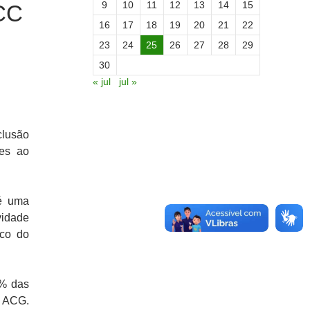
9
10
11
12
13
14
15
TCC
16
17
18
19
20
21
22
23
24
25
26
27
28
29
30
« jul
jul »
clusão
tes ao
 é uma
vidade
ico do
5% das
e ACG.