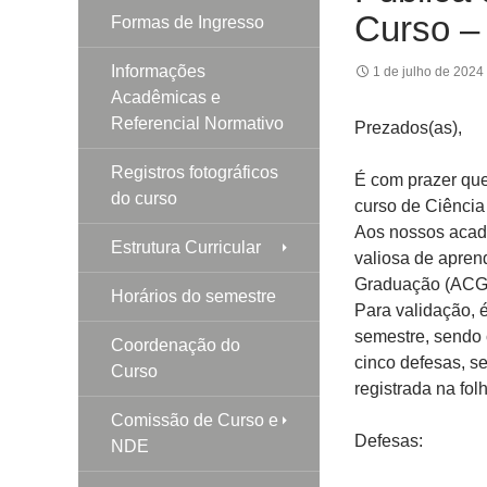
Curso –
Formas de Ingresso
Informações
1 de julho de 2024
Acadêmicas e
Referencial Normativo
Prezados(as),
Registros fotográficos
É com prazer que
do curso
curso de Ciência
Aos nossos acad
Estrutura Curricular
valiosa de apren
Graduação (ACG)
Horários do semestre
Para validação, 
semestre, sendo
Coordenação do
cinco defesas, se
Curso
registrada na fol
Comissão de Curso e
Defesas:
NDE