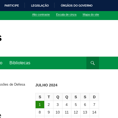
PARTICIPE
LEGISLAÇÃO
ÓRGÃOS DO GOVERNO
Alto contraste
Escala de cinza
Mapa do site
s
to
Bibliotecas
ssões de Defesa
JULHO 2024
S
T
Q
Q
S
S
D
1
2
3
4
5
6
7
8
9
10
11
12
13
14
e