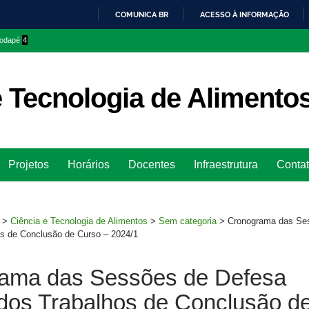
COMUNICA BR
ACESSO À INFORMAÇÃO
IR
 rodapé
4
PARA
O
CONTEÚDO
e Tecnologia de Alimento
Ir
Projetos
Horários
Docentes
Infraestrutura
Conta
para
rodapé
>
Ciência e Tecnologia de Alimentos
>
Sem categoria
>
Cronograma das Se
os de Conclusão de Curso – 2024/1
ama das Sessões de Defesa
 dos Trabalhos de Conclusão d