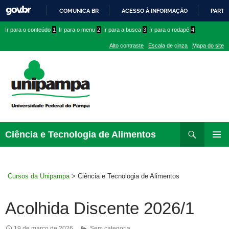
COMUNICA BR
ACESSO À INFORMAÇÃO
PARTI
IR
Ir
Ir
Ir
Ir para o conteúdo
1
Ir para o menu
2
Ir para a busca
3
Ir para o rodapé
4
PARA
para
para
para
O
Alto contraste
Escala de cinza
Mapa do site
CONTEÚDO
conteúdo
menu
menu
superior
lateral
Pesquisar
Ir
Ciência e Tecnologia de Alimentos
para
MENU
rodapé
PRINCI
Cursos da Unipampa
>
Ciência e Tecnologia de Alimentos
Acolhida Discente 2026/1
19 de março de 2026
Sem categoria