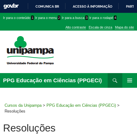
COMUNICA BR
ACESSO À INFORMAÇÃO
PARTI
IR
Ir
Ir
Ir
Ir para o conteúdo
1
Ir para o menu
2
Ir para a busca
3
Ir para o rodapé
4
PARA
para
para
para
O
Alto contraste
Escala de cinza
Mapa do site
CONTEÚDO
conteúdo
menu
menu
superior
lateral
Pesquisar
Ir
PPG Educação em Ciências (PPGECi)
para
MENU
rodapé
PRINCI
Cursos da Unipampa
>
PPG Educação em Ciências (PPGECi)
>
Resoluções
Resoluções