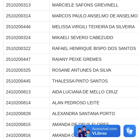
2510200313
MARCIELE SAFONS GREVINELL
2510200314
MARCOS PAULO ANSELMO DE ANSELMO
2510200446
MELISSA VIRGILI TEIXEIRA DA SILVEIRA
2510200324
MIKAELI SEVERO CABEZUDO
2510200322
RAFAEL HENRIQUE BISPO DOS SANTOS
2510200447
RAIANY PEIXE GREMES
2510200325
ROSANE ANTUNES DA SILVA
2510200445
THALESSA PINTO SANTOS
2410200813
AIDA LUCIANA DE MELLO CRUZ
2410200814
ALAN PEDROSO LEITE
2410200828
ALEXANDRA SANTANA PORTO
2410200815
AMANDA DE DEUS FLORES
2410200816
AMANDA GOMES DE ABREU