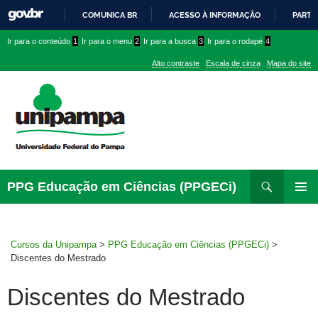
COMUNICA BR
ACESSO À INFORMAÇÃO
PARTI
IR
Ir
Ir
Ir
Ir para o conteúdo
1
Ir para o menu
2
Ir para a busca
3
Ir para o rodapé
4
PARA
para
para
para
O
Alto contraste
Escala de cinza
Mapa do site
CONTEÚDO
conteúdo
menu
menu
superior
lateral
Pesquisar
Ir
PPG Educação em Ciências (PPGECi)
para
MENU
rodapé
PRINCI
Cursos da Unipampa
>
PPG Educação em Ciências (PPGECi)
>
Discentes do Mestrado
Discentes do Mestrado