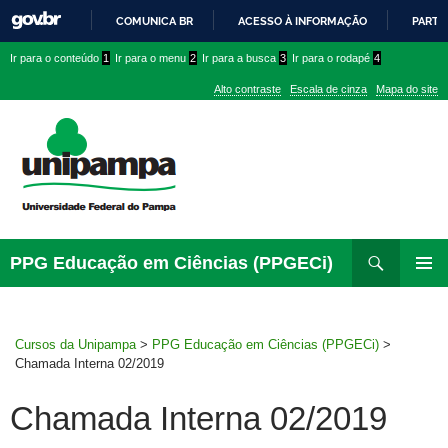
COMUNICA BR
ACESSO À INFORMAÇÃO
PARTI
IR
Ir
Ir
Ir
Ir para o conteúdo
1
Ir para o menu
2
Ir para a busca
3
Ir para o rodapé
4
PARA
para
para
para
O
Alto contraste
Escala de cinza
Mapa do site
CONTEÚDO
conteúdo
menu
menu
superior
lateral
Pesquisar
Ir
PPG Educação em Ciências (PPGECi)
para
MENU
rodapé
PRINCI
Cursos da Unipampa
>
PPG Educação em Ciências (PPGECi)
>
Chamada Interna 02/2019
Chamada Interna 02/2019