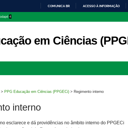
COMUNICA BR
ACESSO À INFORMAÇÃO
IR
 rodapé
4
PARA
O
CONTEÚDO
cação em Ciências (PPG
Ir
para
rodapé
>
PPG Educação em Ciências (PPGECi)
>
Regimento interno
to interno
rno esclarece e dá providências no âmbito interno do PPGECi