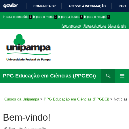
COMUNICA BR
ACESSO À INFORMAÇÃO
PARTI
IR
Ir
Ir
Ir
Ir para o conteúdo
1
Ir para o menu
2
Ir para a busca
3
Ir para o rodapé
4
PARA
para
para
para
O
Alto contraste
Escala de cinza
Mapa do site
CONTEÚDO
conteúdo
menu
menu
superior
lateral
Pesquisar
Ir
PPG Educação em Ciências (PPGECi)
para
MENU
rodapé
PRINCI
Cursos da Unipampa
>
PPG Educação em Ciências (PPGECi)
>
Notícias
Bem-vindo!
Fixo
Apresentação