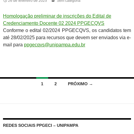
26 de fevereiro de 2025
Sem categoria
Homologação preliminar de inscrições do Edital de
Credenciamento Docente 02 2024 PPGECQVS
Conforme o edital 02/2024 PPGECQVS, os candidatos tem
até 28/02/2025 para recursos que devem ser enviados via e-
mail para
ppgecqvs@unipampa.edu.br
Navegação
1
2
PRÓXIMO →
por
posts
REDES SOCIAIS PPGECI – UNIPAMPA