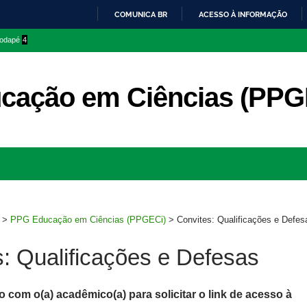
COMUNICA BR
ACESSO À INFORMAÇÃO
IR
 rodapé
4
PARA
O
CONTEÚDO
cação em Ciências (PPG
Ir
para
rodapé
>
PPG Educação em Ciências (PPGECi)
>
Convites: Qualificações e Defes
: Qualificações e Defesas
 com o(a) acadêmico(a) para solicitar o link de acesso à