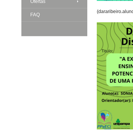
Ofertas
(dararibeiro.alu
FAQ