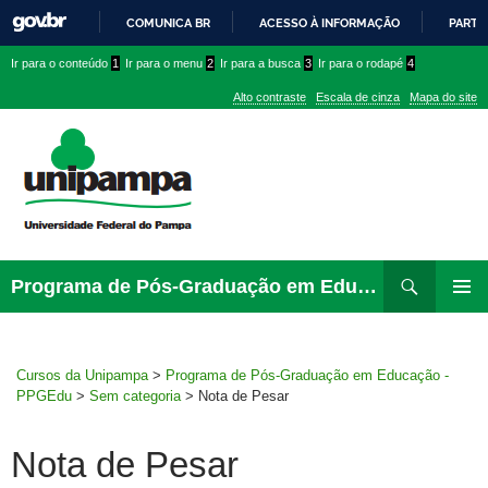
COMUNICA BR
ACESSO À INFORMAÇÃO
PARTI
IR
Ir
Ir
Ir
Ir para o conteúdo
1
Ir para o menu
2
Ir para a busca
3
Ir para o rodapé
4
PARA
para
para
para
O
Alto contraste
Escala de cinza
Mapa do site
CONTEÚDO
conteúdo
menu
menu
superior
lateral
Pesquisar
Ir
Programa de Pós-Graduação em Educação – PPGEdu
para
MENU
rodapé
PRINCI
Cursos da Unipampa
>
Programa de Pós-Graduação em Educação -
PPGEdu
>
Sem categoria
>
Nota de Pesar
Nota de Pesar