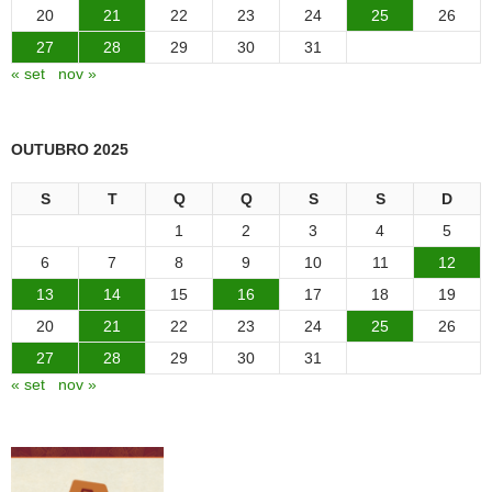
20
21
22
23
24
25
26
27
28
29
30
31
« set
nov »
OUTUBRO 2025
S
T
Q
Q
S
S
D
1
2
3
4
5
6
7
8
9
10
11
12
13
14
15
16
17
18
19
20
21
22
23
24
25
26
27
28
29
30
31
« set
nov »