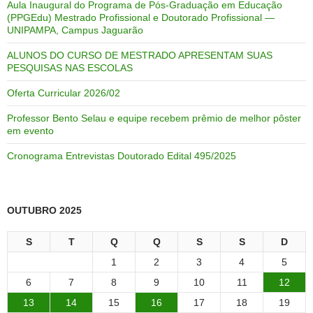
Aula Inaugural do Programa de Pós-Graduação em Educação
(PPGEdu) Mestrado Profissional e Doutorado Profissional —
UNIPAMPA, Campus Jaguarão
ALUNOS DO CURSO DE MESTRADO APRESENTAM SUAS
PESQUISAS NAS ESCOLAS
Oferta Curricular 2026/02
Professor Bento Selau e equipe recebem prêmio de melhor pôster
em evento
Cronograma Entrevistas Doutorado Edital 495/2025
OUTUBRO 2025
S
T
Q
Q
S
S
D
1
2
3
4
5
6
7
8
9
10
11
12
13
14
15
16
17
18
19