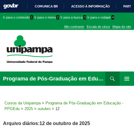
COMUNICA BR
ACESSO À INFORMAÇÃO
PARTI
IR
Ir
Ir
Ir
Ir para o conteúdo
1
Ir para o menu
2
Ir para a busca
3
Ir para o rodapé
4
PARA
para
para
para
O
Alto contraste
Escala de cinza
Mapa do site
CONTEÚDO
conteúdo
menu
menu
superior
lateral
Pesquisar
Ir
Programa de Pós-Graduação em Educação – PPGEdu
para
MENU
rodapé
PRINCI
Cursos da Unipampa
>
Programa de Pós-Graduação em Educação -
PPGEdu
>
2025
>
outubro
>
12
Arquivo diários:12 de outubro de 2025