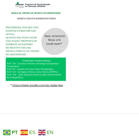
PT
ES
EN