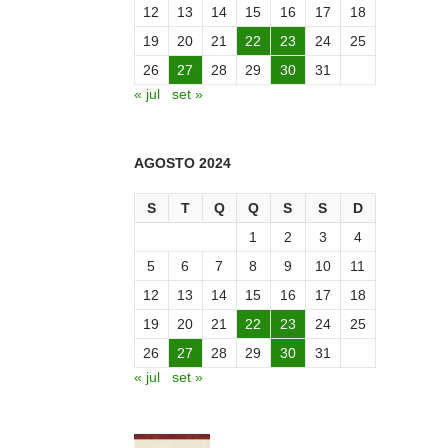
12
13
14
15
16
17
18
19
20
21
22
23
24
25
26
27
28
29
30
31
« jul
set »
AGOSTO 2024
S
T
Q
Q
S
S
D
1
2
3
4
5
6
7
8
9
10
11
12
13
14
15
16
17
18
19
20
21
22
23
24
25
26
27
28
29
30
31
« jul
set »