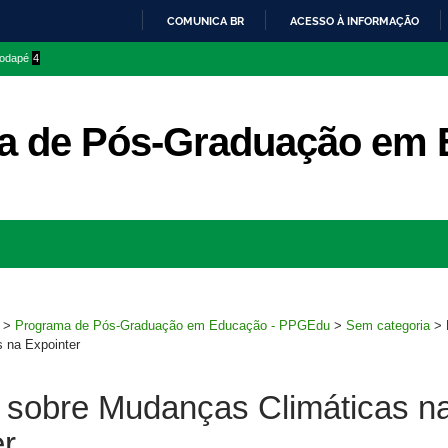
COMUNICA BR
ACESSO À INFORMAÇÃO
IR
 rodapé
4
PARA
O
CONTEÚDO
a de Pós-Graduação em 
Ir
para
rodapé
>
Programa de Pós-Graduação em Educação - PPGEdu
>
Sem categoria
>
 na Expointer
a sobre Mudanças Climáticas n
er