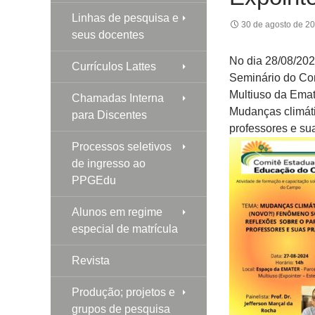
Linhas de pesquisa e
30 de agosto de 2
seus docentes
No dia 28/08/2024
Currículos Lattes
Seminário do Co
Multiuso da Emat
Chamadas Interna
Mudanças climáti
para Discentes
professores e sua
Processos seletivos
de ingresso ao
PPGEdu
Alunos em regime
especial de matrícula
Revista
Produção; projetos e
grupos de pesquisa