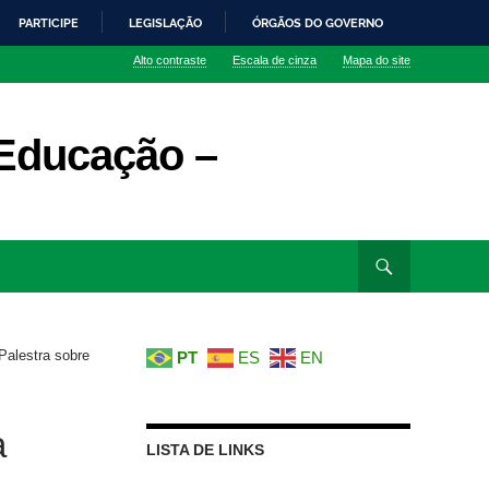
PARTICIPE
LEGISLAÇÃO
ÓRGÃOS DO GOVERNO
Alto contraste
Escala de cinza
Mapa do site
Educação –
Palestra sobre
PT
ES
EN
a
LISTA DE LINKS