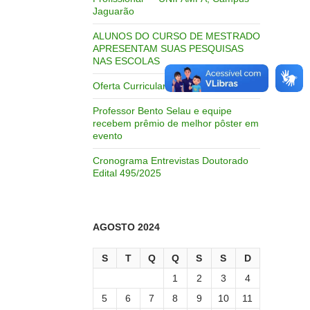
Jaguarão
ALUNOS DO CURSO DE MESTRADO
APRESENTAM SUAS PESQUISAS
NAS ESCOLAS
Oferta Curricular 2026/02
Professor Bento Selau e equipe
recebem prêmio de melhor pôster em
evento
Cronograma Entrevistas Doutorado
Edital 495/2025
AGOSTO 2024
S
T
Q
Q
S
S
D
1
2
3
4
5
6
7
8
9
10
11