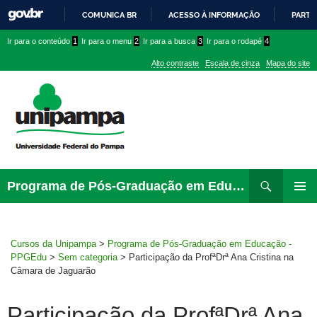
COMUNICA BR
ACESSO À INFORMAÇÃO
PARTI
IR
Ir
Ir
Ir
Ir para o conteúdo
1
Ir para o menu
2
Ir para a busca
3
Ir para o rodapé
4
PARA
para
para
para
O
Alto contraste
Escala de cinza
Mapa do site
CONTEÚDO
conteúdo
menu
menu
superior
lateral
Pesquisar
Ir
Programa de Pós-Graduação em Educação – PPGEdu
para
MENU
rodapé
PRINCI
Cursos da Unipampa
>
Programa de Pós-Graduação em Educação -
PPGEdu
>
Sem categoria
>
Participação da ProfªDrª Ana Cristina na
Câmara de Jaguarão
Participação da ProfªDrª Ana