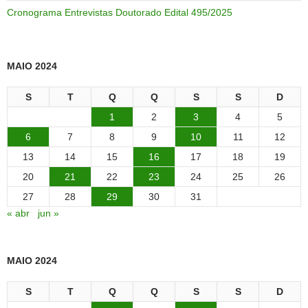
Cronograma Entrevistas Doutorado Edital 495/2025
MAIO 2024
S
T
Q
Q
S
S
D
1
2
3
4
5
6
7
8
9
10
11
12
13
14
15
16
17
18
19
20
21
22
23
24
25
26
27
28
29
30
31
« abr
jun »
MAIO 2024
S
T
Q
Q
S
S
D