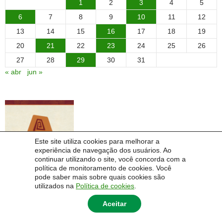
1
2
3
4
5
6
7
8
9
10
11
12
13
14
15
16
17
18
19
20
21
22
23
24
25
26
27
28
29
30
31
« abr
jun »
Este site utiliza cookies para melhorar a
experiência de navegação dos usuários. Ao
continuar utilizando o site, você concorda com a
política de monitoramento de cookies. Você
pode saber mais sobre quais cookies são
utilizados na
Política de cookies
.
Aceitar