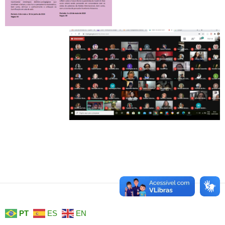
PT
ES
EN