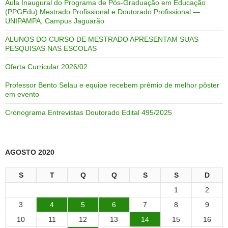
Aula Inaugural do Programa de Pós-Graduação em Educação
(PPGEdu) Mestrado Profissional e Doutorado Profissional —
UNIPAMPA, Campus Jaguarão
ALUNOS DO CURSO DE MESTRADO APRESENTAM SUAS
PESQUISAS NAS ESCOLAS
Oferta Curricular 2026/02
Professor Bento Selau e equipe recebem prêmio de melhor pôster
em evento
Cronograma Entrevistas Doutorado Edital 495/2025
AGOSTO 2020
S
T
Q
Q
S
S
D
1
2
3
4
5
6
7
8
9
10
11
12
13
14
15
16