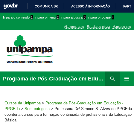
COMUNICA BR
ACESSO À INFORMAÇÃO
PARTI
IR
Ir
Ir
Ir
Ir para o conteúdo
1
Ir para o menu
2
Ir para a busca
3
Ir para o rodapé
4
PARA
para
para
para
O
Alto contraste
Escala de cinza
Mapa do site
CONTEÚDO
conteúdo
menu
menu
superior
lateral
Pesquisar
Ir
Programa de Pós-Graduação em Educação – PPGEdu
para
MENU
rodapé
PRINCI
Cursos da Unipampa
>
Programa de Pós-Graduação em Educação -
PPGEdu
>
Sem categoria
>
Professora Drª Simone S. Alves do PPGEdu
coordena cursos para formação continuada de profissionais da Educação
Básica