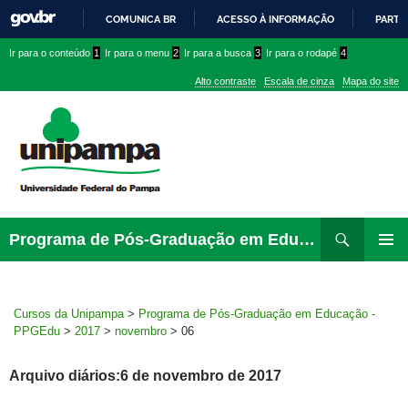
COMUNICA BR
ACESSO À INFORMAÇÃO
PARTI
IR
Ir
Ir
Ir
Ir para o conteúdo
1
Ir para o menu
2
Ir para a busca
3
Ir para o rodapé
4
PARA
para
para
para
O
Alto contraste
Escala de cinza
Mapa do site
CONTEÚDO
conteúdo
menu
menu
superior
lateral
Pesquisar
Ir
Programa de Pós-Graduação em Educação – PPGEdu
para
MENU
rodapé
PRINCI
Cursos da Unipampa
>
Programa de Pós-Graduação em Educação -
PPGEdu
>
2017
>
novembro
>
06
Arquivo diários:6 de novembro de 2017