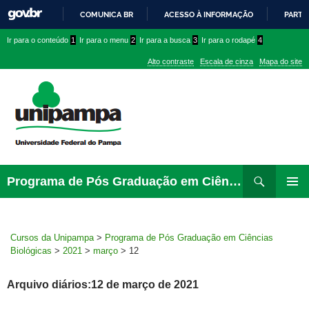
COMUNICA BR
ACESSO À INFORMAÇÃO
PARTI
IR
Ir
Ir
Ir
Ir para o conteúdo
1
Ir para o menu
2
Ir para a busca
3
Ir para o rodapé
4
PARA
para
para
para
O
Alto contraste
Escala de cinza
Mapa do site
CONTEÚDO
conteúdo
menu
menu
superior
lateral
Pesquisar
Ir
Programa de Pós Graduação em Ciências Biológicas
para
MENU
rodapé
PRINCI
Cursos da Unipampa
>
Programa de Pós Graduação em Ciências
Biológicas
>
2021
>
março
>
12
Arquivo diários:12 de março de 2021