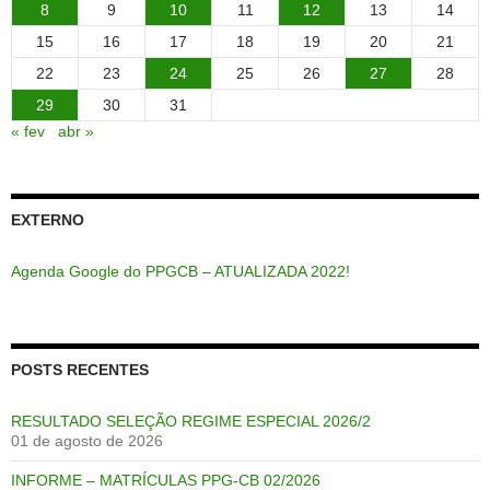
8
9
10
11
12
13
14
15
16
17
18
19
20
21
22
23
24
25
26
27
28
29
30
31
« fev
abr »
EXTERNO
Agenda Google do PPGCB – ATUALIZADA 2022!
POSTS RECENTES
RESULTADO SELEÇÃO REGIME ESPECIAL 2026/2
01 de agosto de 2026
INFORME – MATRÍCULAS PPG-CB 02/2026