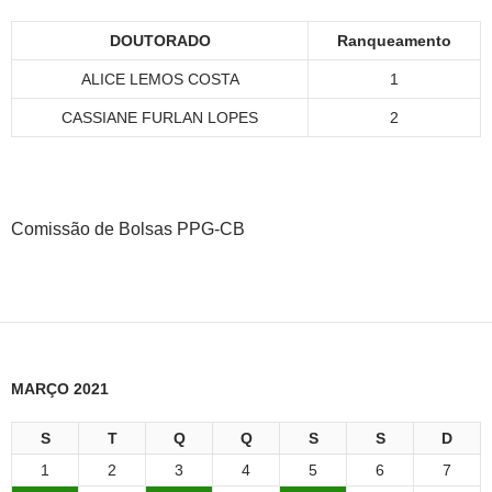
DOUTORADO
Ranqueamento
ALICE LEMOS COSTA
1
CASSIANE FURLAN LOPES
2
Comissão de Bolsas PPG-CB
MARÇO 2021
S
T
Q
Q
S
S
D
1
2
3
4
5
6
7