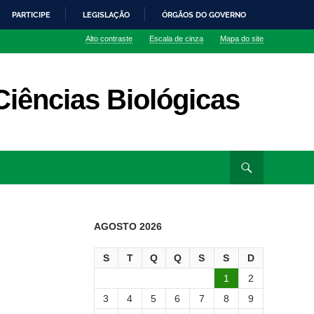
PARTICIPE
LEGISLAÇÃO
ÓRGÃOS DO GOVERNO
Alto contraste
Escala de cinza
Mapa do site
iências Biológicas
AGOSTO 2026
S
T
Q
Q
S
S
D
1
2
3
4
5
6
7
8
9