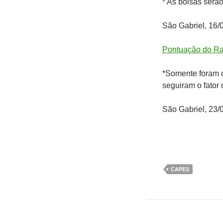
* As bolsas serão
São Gabriel, 16/
Pontuação do R
*Somente foram c
seguiram o fator
São Gabriel, 23/
CAPES