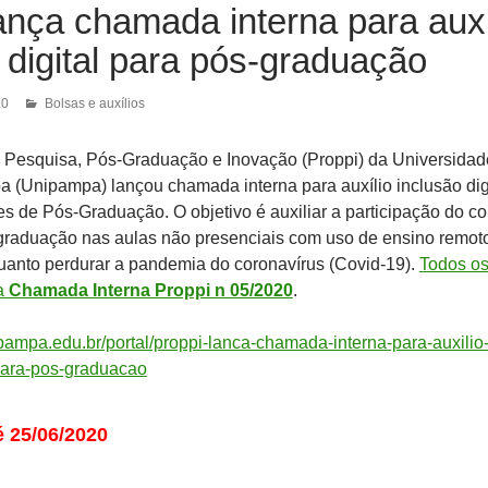
ança chamada interna para auxí
 digital para pós-graduação
20
Bolsas e auxílios
e Pesquisa, Pós-Graduação e Inovação (Proppi) da Universidad
 (Unipampa) lançou chamada interna para auxílio inclusão dig
es de Pós-Graduação. O objetivo é auxiliar a participação do c
graduação nas aulas não presenciais com uso de ensino remot
anto perdurar a pandemia do coronavírus (Covid-19).
Todos o
na
Chamada Interna Proppi n 05/2020
.
ipampa.edu.br/portal/proppi-lanca-chamada-interna-para-auxilio
-para-pos-graduacao
é 25/06/2020