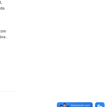
B,
nda
 com
iva .