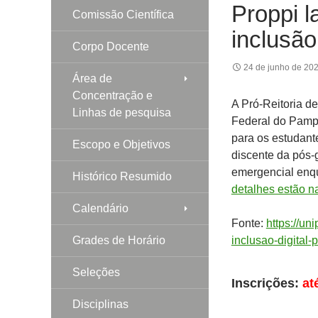
Proppi l
Comissão Científica
inclusão
Corpo Docente
24 de junho de 20
Área de
Concentração e
A Pró-Reitoria d
Linhas de pesquisa
Federal do Pampa
para os estudant
Escopo e Objetivos
discente da pós-
emergencial enqu
Histórico Resumido
detalhes estão 
Calendário
Fonte:
https://un
Grades de Horário
inclusao-digital
Seleções
Inscrições:
at
Disciplinas