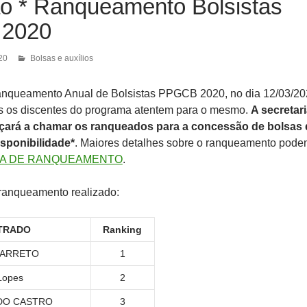
ão * Ranqueamento Bolsistas
2020
20
Bolsas e auxílios
anqueamento Anual de Bolsistas PPGCB 2020, no dia 12/03/20
os os discentes do programa atentem para o mesmo.
A secretar
ará a chamar os ranqueados para a concessão de bolsas 
sponibilidade*
. Maiores detalhes sobre o ranqueamento pode
TA DE RANQUEAMENTO
.
 ranqueamento realizado:
TRADO
Ranking
BARRETO
1
Lopes
2
DO CASTRO
3