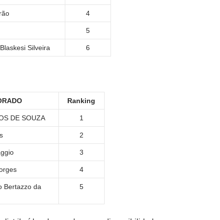
rão
4
5
Blaskesi Silveira
6
ORADO
Ranking
OS DE SOUZA
1
s
2
aggio
3
orges
4
 Bertazzo da
5