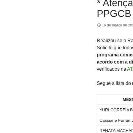
* Atenç
PPGCB 
16 de março de 20
Realizou-se o R
Solicito que tod
programa começ
acordo com a di
verificados na
A
Segue a lista do
MES
YURI CORREIA 
Cassiane Furlan 
RENATA MACHA