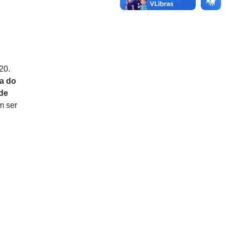
20.
ia do
de
m ser