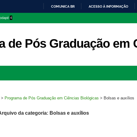
COMUNICA BR
ACESSO À INFORMAÇÃO
IR
 rodapé
4
PARA
O
CONTEÚDO
 de Pós Graduação em C
Ir
para
rodapé
>
Programa de Pós Graduação em Ciências Biológicas
>
Bolsas e auxílios
Arquivo da categoria: Bolsas e auxílios