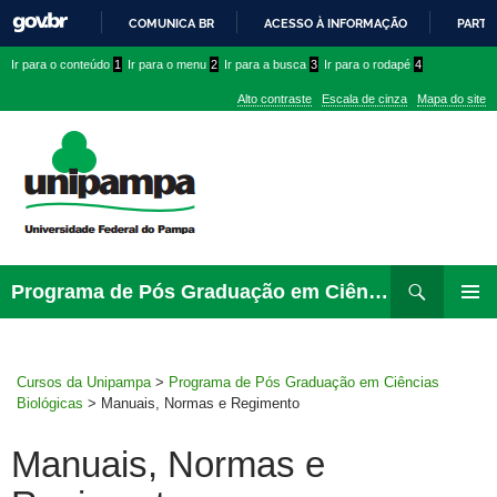
COMUNICA BR
ACESSO À INFORMAÇÃO
PARTI
IR
Ir
Ir
Ir
Ir para o conteúdo
1
Ir para o menu
2
Ir para a busca
3
Ir para o rodapé
4
PARA
para
para
para
O
Alto contraste
Escala de cinza
Mapa do site
CONTEÚDO
conteúdo
menu
menu
superior
lateral
Pesquisar
Ir
Programa de Pós Graduação em Ciências Biológicas
para
MENU
rodapé
PRINCI
Cursos da Unipampa
>
Programa de Pós Graduação em Ciências
Biológicas
>
Manuais, Normas e Regimento
Manuais, Normas e