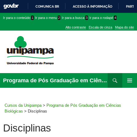
COMUNICA BR
ACESSO À INFORMAÇÃO
PARTI
IR
Ir
Ir
Ir
Ir para o conteúdo
1
Ir para o menu
2
Ir para a busca
3
Ir para o rodapé
4
PARA
para
para
para
O
Alto contraste
Escala de cinza
Mapa do site
CONTEÚDO
conteúdo
menu
menu
superior
lateral
Pesquisar
Ir
Programa de Pós Graduação em Ciências Biológicas
para
MENU
rodapé
PRINCI
Cursos da Unipampa
>
Programa de Pós Graduação em Ciências
Biológicas
>
Disciplinas
Disciplinas