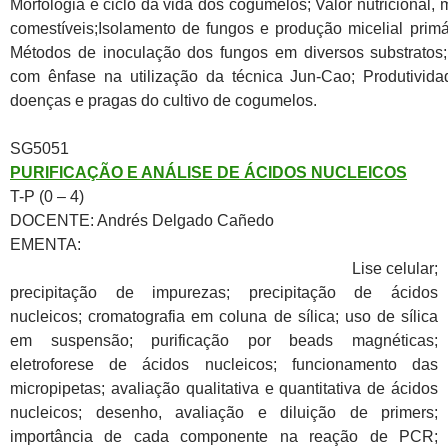
Morfologia e ciclo da vida dos cogumelos; Valor nutricional
comestíveis;Isolamento de fungos e produção micelial primá
Métodos de inoculação dos fungos em diversos substratos;
com ênfase na utilização da técnica Jun-Cao; Produtivida
doenças e pragas do cultivo de cogumelos.
SG5051
PURIFICAÇÃO E ANÁLISE DE ÁCIDOS NUCLEICOS
T-P (0 – 4)
DOCENTE: Andrés Delgado Cañedo
EMENTA:
Lise celular;
precipitação de impurezas; precipitação de ácidos
nucleicos; cromatografia em coluna de sílica; uso de sílica
em suspensão; purificação por beads magnéticas;
eletroforese de ácidos nucleicos; funcionamento das
micropipetas; avaliação qualitativa e quantitativa de ácidos
nucleicos; desenho, avaliação e diluição de primers;
importância de cada componente na reação de PCR;