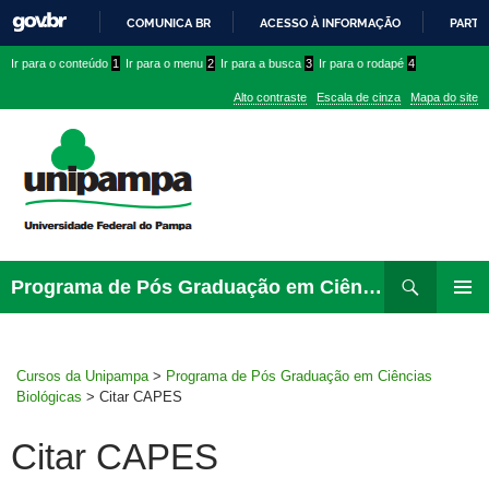
COMUNICA BR
ACESSO À INFORMAÇÃO
PARTI
IR
Ir
Ir
Ir
Ir para o conteúdo
1
Ir para o menu
2
Ir para a busca
3
Ir para o rodapé
4
PARA
para
para
para
O
Alto contraste
Escala de cinza
Mapa do site
CONTEÚDO
conteúdo
menu
menu
superior
lateral
Pesquisar
Ir
Programa de Pós Graduação em Ciências Biológicas
para
MENU
rodapé
PRINCI
Cursos da Unipampa
>
Programa de Pós Graduação em Ciências
Biológicas
>
Citar CAPES
Citar CAPES