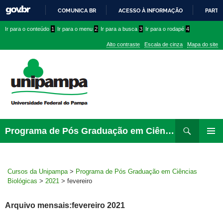
COMUNICA BR
ACESSO À INFORMAÇÃO
PARTI
IR
Ir
Ir
Ir
Ir para o conteúdo
1
Ir para o menu
2
Ir para a busca
3
Ir para o rodapé
4
PARA
para
para
para
O
Alto contraste
Escala de cinza
Mapa do site
CONTEÚDO
conteúdo
menu
menu
superior
lateral
Pesquisar
Ir
Programa de Pós Graduação em Ciências Biológicas
para
MENU
rodapé
PRINCI
Cursos da Unipampa
>
Programa de Pós Graduação em Ciências
Biológicas
>
2021
>
fevereiro
Arquivo mensais:fevereiro 2021