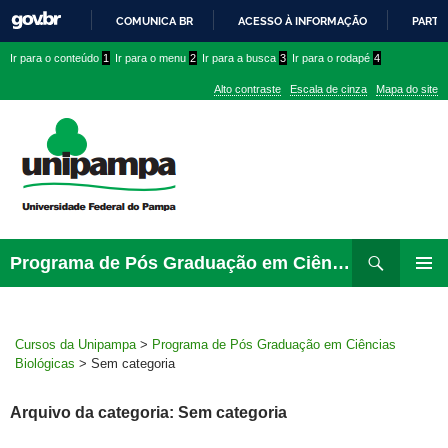
COMUNICA BR
ACESSO À INFORMAÇÃO
PARTI
IR
Ir
Ir
Ir
Ir para o conteúdo
1
Ir para o menu
2
Ir para a busca
3
Ir para o rodapé
4
PARA
para
para
para
O
Alto contraste
Escala de cinza
Mapa do site
CONTEÚDO
conteúdo
menu
menu
superior
lateral
Pesquisar
Ir
Programa de Pós Graduação em Ciências Biológicas
para
MENU
rodapé
PRINCI
Cursos da Unipampa
>
Programa de Pós Graduação em Ciências
Biológicas
>
Sem categoria
Arquivo da categoria: Sem categoria