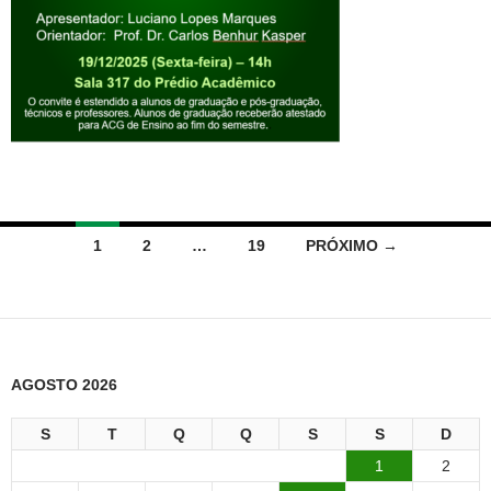
Navegação
1
2
…
19
PRÓXIMO →
por
posts
AGOSTO 2026
S
T
Q
Q
S
S
D
1
2