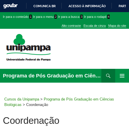
COMUNICA BR
ACESSO À INFORMAÇÃO
PARTI
IR
Ir
Ir
Ir
Ir para o conteúdo
1
Ir para o menu
2
Ir para a busca
3
Ir para o rodapé
4
PARA
para
para
para
O
Alto contraste
Escala de cinza
Mapa do site
CONTEÚDO
conteúdo
menu
menu
superior
lateral
Pesquisar
Ir
Programa de Pós Graduação em Ciências Biológicas
para
MENU
rodapé
PRINCI
Cursos da Unipampa
>
Programa de Pós Graduação em Ciências
Biológicas
>
Coordenação
Coordenação