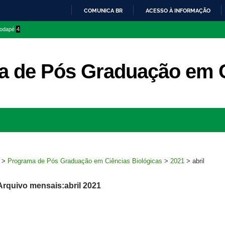
COMUNICA BR
ACESSO À INFORMAÇÃO
IR
 rodapé
4
PARA
O
CONTEÚDO
 de Pós Graduação em C
Ir
para
rodapé
>
Programa de Pós Graduação em Ciências Biológicas
>
2021
>
abril
Arquivo mensais:abril 2021