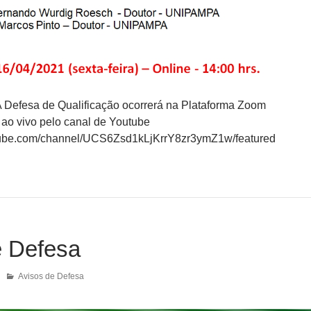
 Defesa de Qualificação ocorrerá na Plataforma Zoom
ao vivo pelo canal de Youtube
tube.com/channel/UCS6Zsd1kLjKrrY8zr3ymZ1w/featured
e Defesa
Avisos de Defesa