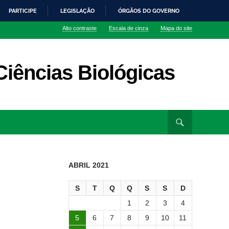
PARTICIPE
LEGISLAÇÃO
ÓRGÃOS DO GOVERNO
Alto contraste
Escala de cinza
Mapa do site
iências Biológicas
ABRIL 2021
S
T
Q
Q
S
S
D
1
2
3
4
5
6
7
8
9
10
11