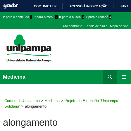
COMUNICA BR
ACESSO À INFORMAÇÃO
PARTI
IR
Ir
Ir
Ir
Ir para o conteúdo
1
Ir para o menu
2
Ir para a busca
3
Ir para o rodapé
4
PARA
para
para
para
O
Alto contraste
Escala de cinza
Mapa do site
CONTEÚDO
conteúdo
menu
menu
superior
lateral
Pesquisar
Ir
Medicina
para
MENU
rodapé
PRINCI
Cursos da Unipampa
>
Medicina
>
Projeto de Extensão “Unipampa
Solidária”
>
alongamento
alongamento