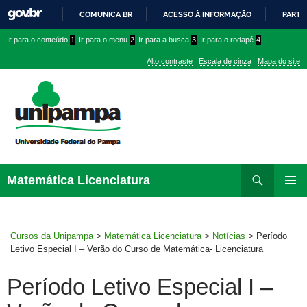
COMUNICA BR
ACESSO À INFORMAÇÃO
PARTI
IR
Ir
Ir
Ir
Ir para o conteúdo
1
Ir para o menu
2
Ir para a busca
3
Ir para o rodapé
4
PARA
para
para
para
O
Alto contraste
Escala de cinza
Mapa do site
CONTEÚDO
conteúdo
menu
menu
superior
lateral
Pesquisar
Ir
Matemática Licenciatura
para
MENU
rodapé
PRINCI
Cursos da Unipampa
>
Matemática Licenciatura
>
Notícias
>
Período
Letivo Especial I – Verão do Curso de Matemática- Licenciatura
Período Letivo Especial I –