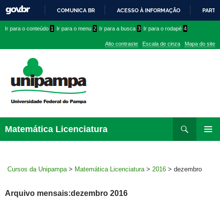
COMUNICA BR
ACESSO À INFORMAÇÃO
PARTI
IR
Ir
Ir
Ir
Ir para o conteúdo
1
Ir para o menu
2
Ir para a busca
3
Ir para o rodapé
4
PARA
para
para
para
O
Alto contraste
Escala de cinza
Mapa do site
CONTEÚDO
conteúdo
menu
menu
superior
lateral
Pesquisar
Ir
Matemática Licenciatura
para
MENU
rodapé
PRINCI
Cursos da Unipampa
>
Matemática Licenciatura
>
2016
>
dezembro
Arquivo mensais:dezembro 2016