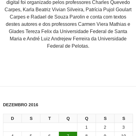
digital foi organizado pelos professores Charles Quevedo
Carpes, Karla Beatriz Vivian Silveira, Patrícia Pujol Goulart
Carpes e Radael de Souza Parolin e conta com textos
destes autores e dos professores Carmen Viera Mathias e
Glades Tereza Felix da Universidade Federal de Santa
Maria e André Luiz Andrejew Ferreira da Universidade
Federal de Pelotas.
DEZEMBRO 2016
D
S
T
Q
Q
S
S
1
2
3
4
5
6
7
8
9
10