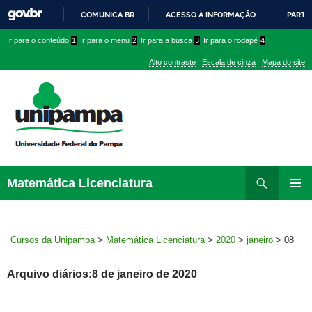
COMUNICA BR
ACESSO À INFORMAÇÃO
PARTI
IR
Ir
Ir
Ir
Ir para o conteúdo
1
Ir para o menu
2
Ir para a busca
3
Ir para o rodapé
4
PARA
para
para
para
O
Alto contraste
Escala de cinza
Mapa do site
CONTEÚDO
conteúdo
menu
menu
superior
lateral
Pesquisar
Ir
Matemática Licenciatura
para
MENU
rodapé
PRINCI
Cursos da Unipampa
>
Matemática Licenciatura
>
2020
>
janeiro
>
08
Arquivo diários:8 de janeiro de 2020