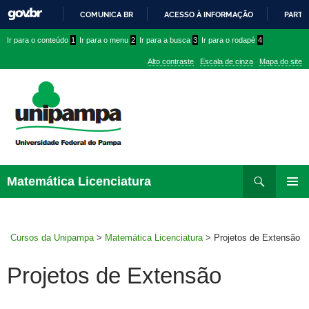
COMUNICA BR
ACESSO À INFORMAÇÃO
PARTI
IR
Ir
Ir
Ir
Ir para o conteúdo
1
Ir para o menu
2
Ir para a busca
3
Ir para o rodapé
4
PARA
para
para
para
O
Alto contraste
Escala de cinza
Mapa do site
CONTEÚDO
conteúdo
menu
menu
superior
lateral
Pesquisar
Ir
Matemática Licenciatura
para
MENU
rodapé
PRINCI
Cursos da Unipampa
>
Matemática Licenciatura
>
Projetos de Extensão
Projetos de Extensão