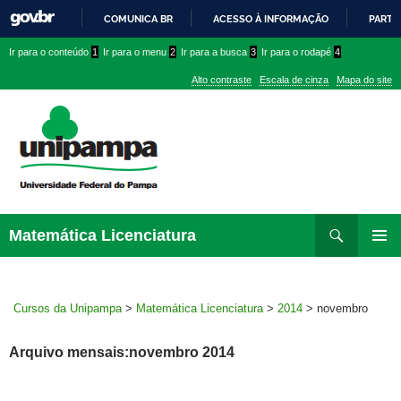
COMUNICA BR
ACESSO À INFORMAÇÃO
PARTI
IR
Ir
Ir
Ir
Ir para o conteúdo
1
Ir para o menu
2
Ir para a busca
3
Ir para o rodapé
4
PARA
para
para
para
O
Alto contraste
Escala de cinza
Mapa do site
CONTEÚDO
conteúdo
menu
menu
superior
lateral
Pesquisar
Ir
Matemática Licenciatura
para
MENU
rodapé
PRINCI
Cursos da Unipampa
>
Matemática Licenciatura
>
2014
>
novembro
Arquivo mensais:novembro 2014