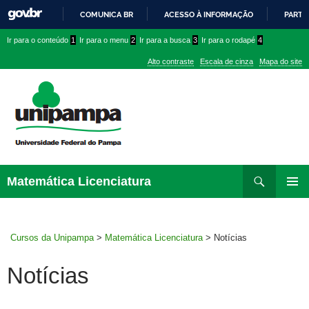
COMUNICA BR
ACESSO À INFORMAÇÃO
PARTI
IR
Ir
Ir
Ir
Ir para o conteúdo
1
Ir para o menu
2
Ir para a busca
3
Ir para o rodapé
4
PARA
para
para
para
O
Alto contraste
Escala de cinza
Mapa do site
CONTEÚDO
conteúdo
menu
menu
superior
lateral
Pesquisar
Ir
Matemática Licenciatura
para
MENU
rodapé
PRINCI
Cursos da Unipampa
>
Matemática Licenciatura
>
Notícias
Notícias