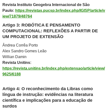
Revista Instituto Geogebra Internacional de São
Paulo
:
https://revistas.pucsp.br/index.php/IGISP/article/v
iew/71879/48764
Artigo 3:
ROBÓTICA E PENSAMENTO
COMPUTACIONAL: REFLEXÕES A PARTIR DE
UM PROJETO DE EXTENSÃO
Ândrea Corrêa Porto
Alex Sandro Gomes Leão
Willian Damin
Revista Unitins:
https://revista.unitins.br/index.php/extensao/article/view/
9625/6188
Artigo 4:
O reconhecimento da Libras como
língua de instrução: evidências na literatura
científica e implicações para a educação de
surdos