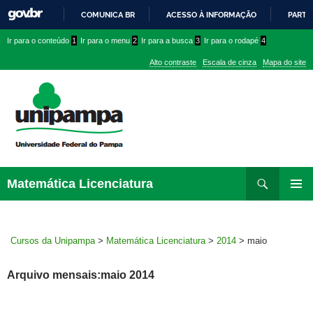
COMUNICA BR
ACESSO À INFORMAÇÃO
PARTI
IR
Ir
Ir
Ir
Ir para o conteúdo
1
Ir para o menu
2
Ir para a busca
3
Ir para o rodapé
4
PARA
para
para
para
O
Alto contraste
Escala de cinza
Mapa do site
CONTEÚDO
conteúdo
menu
menu
superior
lateral
Pesquisar
Ir
Matemática Licenciatura
para
MENU
rodapé
PRINCI
Cursos da Unipampa
>
Matemática Licenciatura
>
2014
>
maio
Arquivo mensais:maio 2014