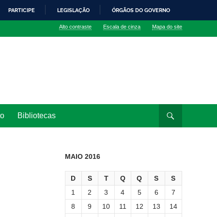
PARTICIPE
LEGISLAÇÃO
ÓRGÃOS DO GOVERNO
Alto contraste
Escala de cinza
Mapa do site
to
Bibliotecas
MAIO 2016
D
S
T
Q
Q
S
S
1
2
3
4
5
6
7
8
9
10
11
12
13
14