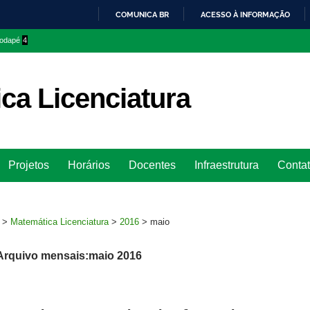
COMUNICA BR
ACESSO À INFORMAÇÃO
IR
 rodapé
4
PARA
O
CONTEÚDO
ca Licenciatura
Ir
Projetos
Horários
Docentes
Infraestrutura
Conta
para
rodapé
>
Matemática Licenciatura
>
2016
>
maio
Arquivo mensais:maio 2016