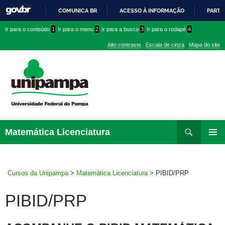
COMUNICA BR
ACESSO À INFORMAÇÃO
PARTI
IR
Ir
Ir
Ir
Ir para o conteúdo
1
Ir para o menu
2
Ir para a busca
3
Ir para o rodapé
4
PARA
para
para
para
O
Alto contraste
Escala de cinza
Mapa do site
CONTEÚDO
conteúdo
menu
menu
superior
lateral
Pesquisar
Ir
Matemática Licenciatura
para
MENU
rodapé
PRINCI
Cursos da Unipampa
>
Matemática Licenciatura
>
PIBID/PRP
PIBID/PRP