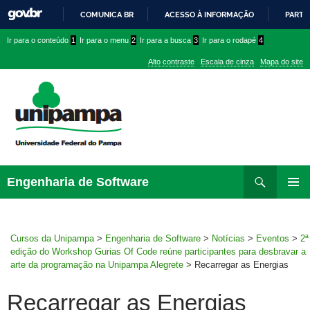
COMUNICA BR
ACESSO À INFORMAÇÃO
PARTI
IR
Ir
Ir
Ir
Ir para o conteúdo
1
Ir para o menu
2
Ir para a busca
3
Ir para o rodapé
4
PARA
para
para
para
O
Alto contraste
Escala de cinza
Mapa do site
CONTEÚDO
conteúdo
menu
menu
superior
lateral
Pesquisar
Ir
Engenharia de Software
para
MENU
rodapé
PRINCI
Cursos da Unipampa
>
Engenharia de Software
>
Notícias
>
Eventos
>
2ª
edição do Workshop Gurias Of Code reúne participantes para desbravar a
arte da programação na Unipampa Alegrete
>
Recarregar as Energias
Recarregar as Energias