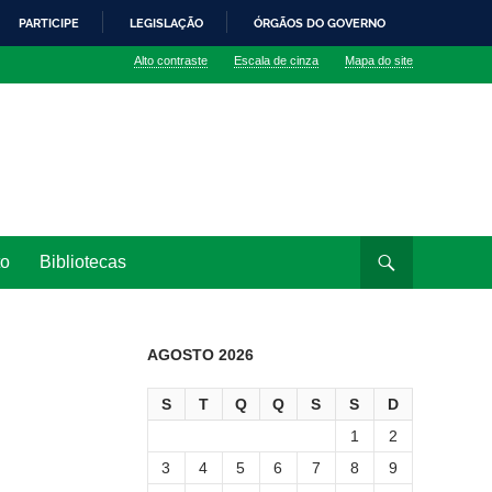
PARTICIPE
LEGISLAÇÃO
ÓRGÃOS DO GOVERNO
Alto contraste
Escala de cinza
Mapa do site
to
Bibliotecas
AGOSTO 2026
S
T
Q
Q
S
S
D
1
2
3
4
5
6
7
8
9