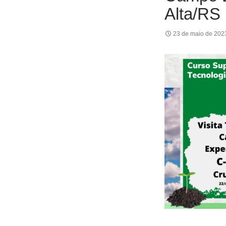
Alta/RS
23 de maio de 202