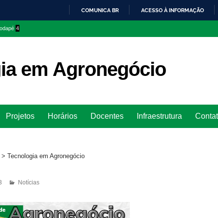
COMUNICA BR
ACESSO À INFORMAÇÃO
IR
 rodapé
4
PARA
O
CONTEÚDO
ia em Agronegócio
Ir
Projetos
Horários
Docentes
Infraestrutura
Conta
para
rodapé
>
Tecnologia em Agronegócio
3
Notícias