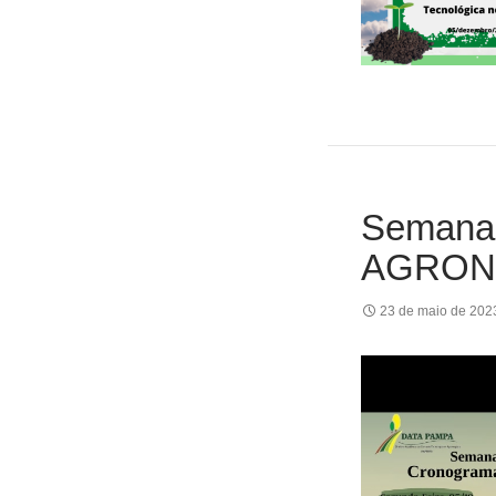
Semana 
AGRON
23 de maio de 202