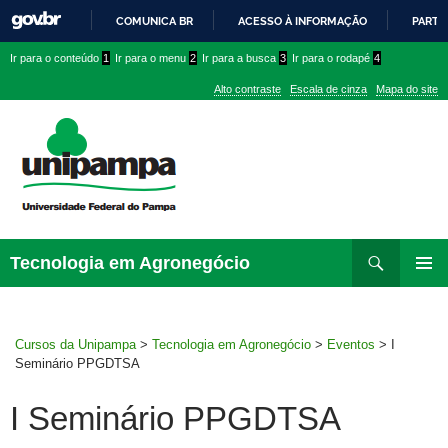
COMUNICA BR
ACESSO À INFORMAÇÃO
PARTI
IR
Ir
Ir
Ir
Ir para o conteúdo
1
Ir para o menu
2
Ir para a busca
3
Ir para o rodapé
4
PARA
para
para
para
O
Alto contraste
Escala de cinza
Mapa do site
CONTEÚDO
conteúdo
menu
menu
superior
lateral
Pesquisar
Ir
Tecnologia em Agronegócio
para
MENU
rodapé
PRINCI
Cursos da Unipampa
>
Tecnologia em Agronegócio
>
Eventos
>
I
Seminário PPGDTSA
I Seminário PPGDTSA