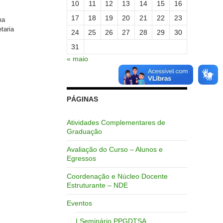
10
11
12
13
14
15
16
17
18
19
20
21
22
23
ma
taria
24
25
26
27
28
29
30
31
« maio
PÁGINAS
Atividades Complementares de
Graduação
Avaliação do Curso – Alunos e
Egressos
Coordenação e Núcleo Docente
Estruturante – NDE
Eventos
I Seminário PPGDTSA