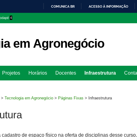
COMUNICA BR
ACESSO À INFORMAÇÃO
IR
 rodapé
4
PARA
O
CONTEÚDO
ia em Agronegócio
Ir
Projetos
Horários
Docentes
Infraestrutura
Conta
para
rodapé
>
Tecnologia em Agronegócio
>
Páginas Fixas
>
Infraestrutura
rutura
ta cadastro de espaço físico na oferta de disciplinas desse curso.