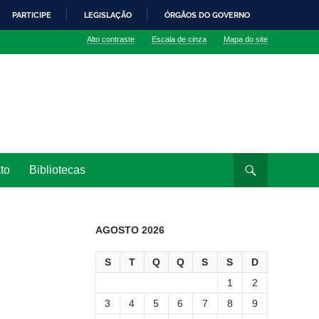
PARTICIPE
LEGISLAÇÃO
ÓRGÃOS DO GOVERNO
Alto contraste
Escala de cinza
Mapa do site
to
Bibliotecas
AGOSTO 2026
S
T
Q
Q
S
S
D
1
2
3
4
5
6
7
8
9