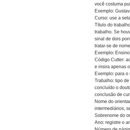
você costuma pub
Exemplo: Gustav
Curso: use a set
Título do trabalh
trabalho. Se houv
sinal de dois pon
tratar-se de nome
Exemplo: Ensino 
Código Cutter: ac
e insira apenas 
Exemplo: para o 
Trabalho: tipo de
concluído o dout
conclusão de cur
Nome do orientad
intermediários, se
Sobrenome do ori
Ano: registre o a
Número de páginas