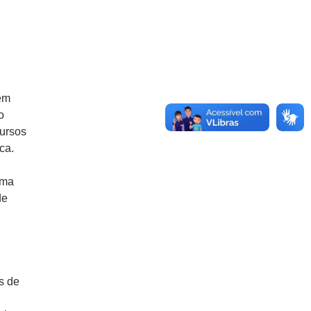
tem
o
cursos
ca.
ema
de
s de