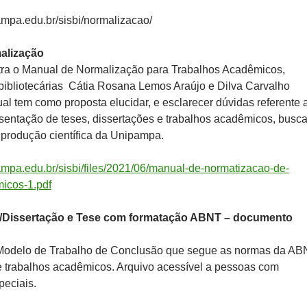
pampa.edu.br/sisbi/normalizacao/
alização
tra o Manual de Normalização para Trabalhos Acadêmicos,
bibliotecárias Cátia Rosana Lemos Araújo e Dilva Carvalho
l tem como proposta elucidar, e esclarecer dúvidas referente 
esentação de teses, dissertações e trabalhos acadêmicos, busc
produção científica da Unipampa.
pampa.edu.br/sisbi/files/2021/06/manual-de-normatizacao-de-
icos-1.pdf
/Dissertação e Tese com formatação ABNT – documento
 Modelo de Trabalho de Conclusão que segue as normas da A
 trabalhos acadêmicos. Arquivo acessível a pessoas com
eciais.