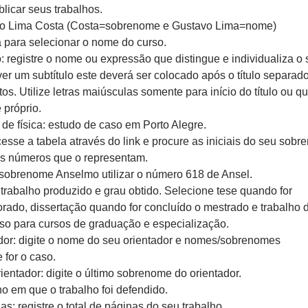
licar seus trabalhos.
o Lima Costa (Costa=sobrenome e Gustavo Lima=nome)
a para selecionar o nome do curso.
o: registre o nome ou expressão que distingue e individualiza o
er um subtítulo este deverá ser colocado após o título separad
tos. Utilize letras maiúsculas somente para início do título ou 
 próprio.
de física: estudo de caso em Porto Alegre.
esse a tabela através do link e procure as iniciais do seu sob
os números que o representam.
sobrenome Anselmo utilizar o número 618 de Ansel.
 trabalho produzido e grau obtido. Selecione tese quando for
orado, dissertação quando for concluído o mestrado e trabalho 
so para cursos de graduação e especialização.
or: digite o nome do seu orientador e nomes/sobrenomes
 for o caso.
entador: digite o último sobrenome do orientador.
no em que o trabalho foi defendido.
: registre o total de páginas do seu trabalho.