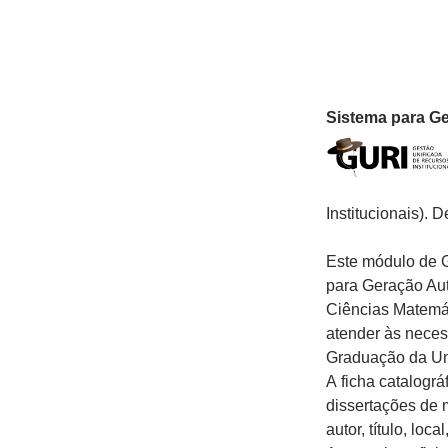
Sistema para Ge
Institucionais). 
Este módulo de 
para Geração Au
Ciências Matemát
atender às nece
Graduação da Un
A
ficha
catalográf
dissertações de 
autor, título, loc