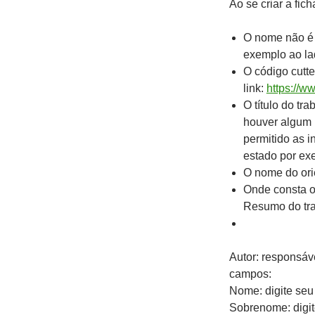
Ao se criar a
fich
O nome não é e
exemplo ao la
O código cutte
link:
https://ww
O título do tr
houver algum 
permitido as i
estado por ex
O nome do orie
Onde consta o
Resumo do tra
Autor: responsáve
campos:
Nome: digite seu
Sobrenome: digit