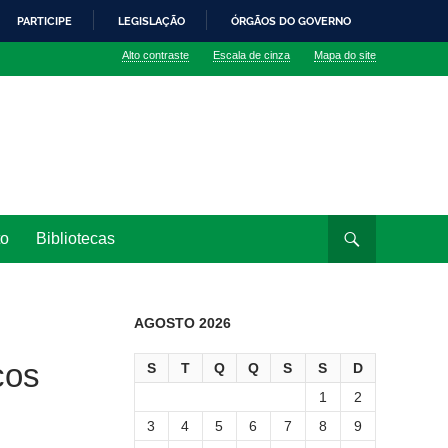
PARTICIPE
LEGISLAÇÃO
ÓRGÃOS DO GOVERNO
Alto contraste
Escala de cinza
Mapa do site
to
Bibliotecas
AGOSTO 2026
cos
S
T
Q
Q
S
S
D
1
2
3
4
5
6
7
8
9