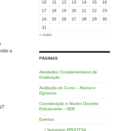
10
11
12
13
14
15
16
17
18
19
20
21
22
23
24
25
26
27
28
29
30
31
« maio
a
ando a
PÁGINAS
Atividades Complementares de
Graduação
Avaliação do Curso – Alunos e
Egressos
Coordenação e Núcleo Docente
BNT
Estruturante – NDE
Eventos
I Seminário PPGDTSA