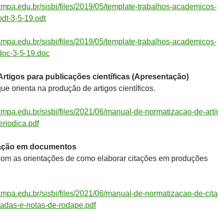
pampa.edu.br/sisbi/files/2019/05/template-trabalhos-academicos-
dt-3-5-19.odt
pampa.edu.br/sisbi/files/2019/05/template-trabalhos-academicos-
oc-3-5-19.doc
rtigos para publicações científicas (Apresentação)
ue orienta na produção de artigos científicos.
pampa.edu.br/sisbi/files/2021/06/manual-de-normatizacao-de-arti
riodica.pdf
tação em documentos
om as orientações de como elaborar citações em produções
pampa.edu.br/sisbi/files/2021/06/manual-de-normatizacao-de-cit
adas-e-notas-de-rodape.pdf