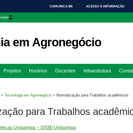
COMUNICA BR
ACESSO À INFORMAÇÃO
IR
 rodapé
4
PARA
O
CONTEÚDO
ia em Agronegócio
Ir
Projetos
Horários
Docentes
Infraestrutura
Conta
para
rodapé
>
Tecnologia em Agronegócio
>
Normalização para Trabalhos acadêmicos
zação para Trabalhos acadêmi
iotecas Unipampa – SISBI Unipampa