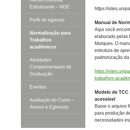
Estruturante – NDE
https://sites.uni
Perfil do egresso
Manual de Norm
Aqui você encon
Normalização para
elaborado pelas 
Trabalhos
Marques. O manua
acadêmicos
estrutura de apr
padronização da 
Atividades
Complementares de
https://sites.uni
Graduação
trabalhos-academ
Eventos
Modelo de TCC 
acessível
Avaliação do Curso –
Baixe o arquivo
Alunos e Egressos
para produção de
necessidades esp