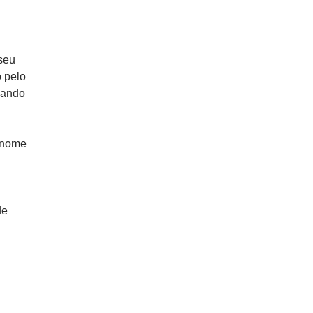
 seu
o pelo
quando
renome
de