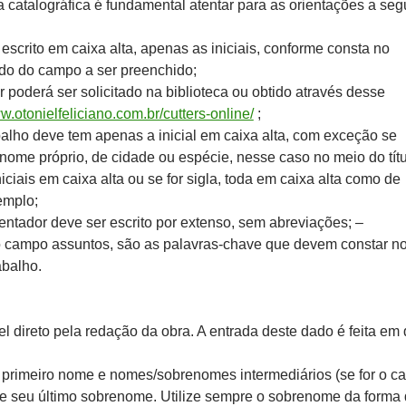
a
catalográfica é fundamental atentar para as orientações a segu
scrito em caixa alta, apenas as iniciais, conforme consta no
do do campo a ser preenchido;
r poderá ser solicitado na biblioteca ou obtido através desse
w.otonielfeliciano.com.br/cutters-online/
;
abalho deve tem apenas a inicial em caixa alta, com exceção se
nome próprio, de cidade ou espécie, nesse caso no meio do títu
niciais em caixa alta ou se for sigla, toda em caixa alta como de
emplo;
ntador deve ser escrito por extenso, sem abreviações; –
 campo assuntos, são as palavras-chave que devem constar n
balho.
l direto pela redação da obra. A entrada deste dado é feita em 
 primeiro nome e nomes/sobrenomes intermediários (se for o ca
e seu último sobrenome. Utilize sempre o sobrenome da forma