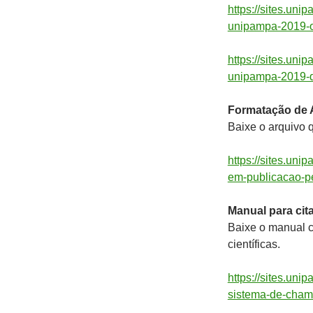
https://sites.uni
unipampa-2019-o
https://sites.uni
unipampa-2019-d
Formatação de A
Baixe o arquivo q
https://sites.uni
em-publicacao-pe
Manual para ci
Baixe o manual c
científicas.
https://sites.uni
sistema-de-cham