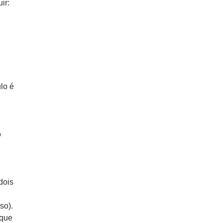
ir:
lo é
o
dois
so).
 que