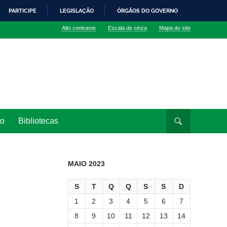
PARTICIPE
LEGISLAÇÃO
ÓRGÃOS DO GOVERNO
Alto contraste
Escala de cinza
Mapa do site
to
Bibliotecas
MAIO 2023
S
T
Q
Q
S
S
D
1
2
3
4
5
6
7
8
9
10
11
12
13
14