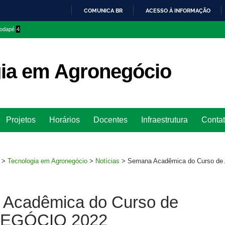
COMUNICA BR
ACESSO À INFORMAÇÃO
IR
 rodapé
4
PARA
O
CONTEÚDO
ia em Agronegócio
Ir
Projetos
Horários
Docentes
Infraestrutura
Conta
para
rodapé
>
Tecnologia em Agronegócio
>
Notícias
>
Semana Acadêmica do Curso 
Acadêmica do Curso de
EGÓCIO 2022