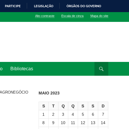
PARTICIPE
LEGISLAÇÃO
ÓRGÃOS DO GOVERNO
Alto contraste
Escala de cinza
Mapa do site
to
Bibliotecas
de AGRONEGÓCIO
MAIO 2023
S
T
Q
Q
S
S
D
1
2
3
4
5
6
7
8
9
10
11
12
13
14