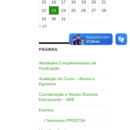
15
16
17
18
19
20
21
22
23
24
25
26
27
28
29
30
31
« jul
PÁGINAS
Atividades Complementares de
Graduação
Avaliação do Curso – Alunos e
Egressos
Coordenação e Núcleo Docente
Estruturante – NDE
Eventos
I Seminário PPGDTSA