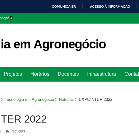
COMUNICA BR
ACESSO À INFORMAÇÃO
IR
 rodapé
4
PARA
O
CONTEÚDO
ia em Agronegócio
Ir
Projetos
Horários
Docentes
Infraestrutura
Conta
para
rodapé
>
Tecnologia em Agronegócio
>
Notícias
>
EXPOINTER 2022
TER 2022
3
Notícias