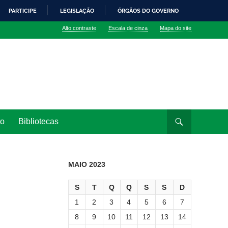
PARTICIPE
LEGISLAÇÃO
ÓRGÃOS DO GOVERNO
Alto contraste
Escala de cinza
Mapa do site
to
Bibliotecas
MAIO 2023
S
T
Q
Q
S
S
D
1
2
3
4
5
6
7
8
9
10
11
12
13
14