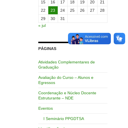
15
16
17
18
19
20
21
22
23
24
25
26
27
28
29
30
31
« jul
PÁGINAS
Atividades Complementares de
Graduação
Avaliação do Curso – Alunos e
Egressos
Coordenação e Núcleo Docente
Estruturante – NDE
Eventos
I Seminário PPGDTSA