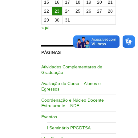
15
16
17
18
19
20
21
22
23
24
25
26
27
28
29
30
31
« jul
PÁGINAS
Atividades Complementares de
Graduação
Avaliação do Curso – Alunos e
Egressos
Coordenação e Núcleo Docente
Estruturante – NDE
Eventos
I Seminário PPGDTSA