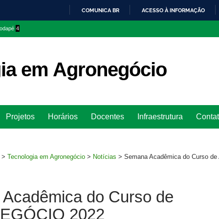
COMUNICA BR
ACESSO À INFORMAÇÃO
IR
 rodapé
4
PARA
O
CONTEÚDO
ia em Agronegócio
Ir
Projetos
Horários
Docentes
Infraestrutura
Conta
para
rodapé
>
Tecnologia em Agronegócio
>
Notícias
>
Semana Acadêmica do Curso 
Acadêmica do Curso de
EGÓCIO 2022