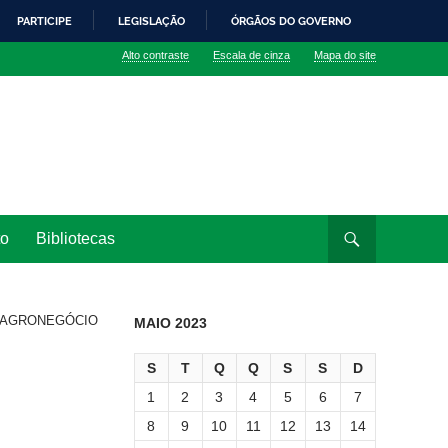
PARTICIPE
LEGISLAÇÃO
ÓRGÃOS DO GOVERNO
Alto contraste
Escala de cinza
Mapa do site
to
Bibliotecas
de AGRONEGÓCIO
MAIO 2023
S
T
Q
Q
S
S
D
1
2
3
4
5
6
7
8
9
10
11
12
13
14