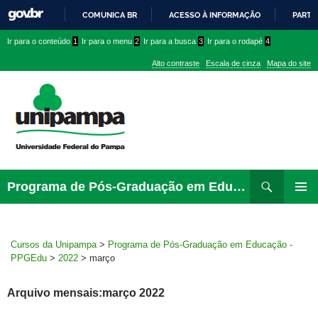
COMUNICA BR
ACESSO À INFORMAÇÃO
PARTI
IR
Ir
Ir
Ir
Ir para o conteúdo
1
Ir para o menu
2
Ir para a busca
3
Ir para o rodapé
4
PARA
para
para
para
O
Alto contraste
Escala de cinza
Mapa do site
CONTEÚDO
conteúdo
menu
menu
superior
lateral
Pesquisar
Ir
Programa de Pós-Graduação em Educação – PPGEdu
para
MENU
rodapé
PRINCI
Cursos da Unipampa
>
Programa de Pós-Graduação em Educação -
PPGEdu
>
2022
>
março
Arquivo mensais:março 2022